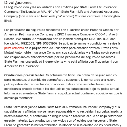
Divulgaciones
El seguro de vida y las anualidades son emitidos por State Farm Life Insurance
Company. (Sin licencia en MA, NY y WI) State Farm Life and Accident Assurance
Company (con licencia en New York y Wisconsin) Oficinas centrales, Bloomington,
Illinois.
Los productos de seguro de mascotas son suscritos en los Estados Unidos por
American Pet Insurance Company y ZPIC Insurance Company, 6100-4th Ave S,
Seattle, WA 98108. Administrado por Trupanion Managers USA, Inc. (CA: con
licencia No. 0G22803, NPN 9588590). Se aplican términos y condiciones, revise la
póliza completa
en la página web de Trupanion para obtener detalles. State Farm
Mutual Automobile Insurance Company, sus subsidiarias y afiliadas no ofrecen ni
son responsables financieramente por los productos de seguro de mascotas.
State Farm es una entidad independiente y no está afiliada con Trupanion ni con
American Pet Insurance.
Condiciones preexistentes:
Si actualmente tiene una póliza de seguro médico
para mascotas, el cambio de compañía de seguros o la compra de una nueva
póliza podría afectar ciertas disposiciones, tales como las coberturas para
condiciones preexistentes o los deducibles ya establecidos bajo su póliza actual.
Informe a su agente de State Farm si su póliza actual contiene disposiciones que le
convenga mantener.
State Farm (incluyendo State Farm Mutual Automobile Insurance Company y sus
subsidiarias y afiliadas) no se hace responsable y no respalda ni aprueba, implícita
ni explícitamente, el contenido de ningún sitio de terceros al que se haga referencia
en este material. Los productos y servicios son ofrecidos por terceros y State
Farm no garantiza la mercantabilidad, la idoneidad ni la calidad de los productos y