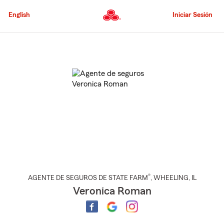
Pasar
al
English
Iniciar Sesión
contenido
principal
Comienzo
del
contenido
principal
®
AGENTE DE SEGUROS DE STATE FARM
,
WHEELING
, IL
Veronica Roman