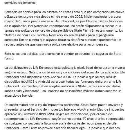
servicios de terceros.
Beneficio disponible para los clientes de State Farm que han comprado una nueva
póliza de seguro de vida desde el 1 de enero de 2022. Si bien cualquier persona
mayor de 18 años puede unirse a Life Enhanced, es posible que ciertas funciones
de la aplicación, incluyendo las recompensas, no estén disponibles a menos que
tengas una póliza de seguro de vida elegible de State Farm.En este momento, los
titulares de póliza en Florida y New York no son elegibles para el programa
completo.Ten en cuenta que algunos titulares de póliza pueden experimentar un
retraso antes de que una nueva póliza sea elegible para recompensas.
Esto no es una solicitud para comprar o vender productos de seguros de State
Farm.
La participación de Life Enhanced está sujeta a la elegibilidad del programa y varía
según el estado. Sujeto a los términos y condiciones del acuerdo. La aplicación Life
Enhanced está disponible para Android e iOS. Es posible que se requiera un
dispositivo móvil iOS o Android para usar todas las funciones del programa Life
Enhanced. Los clientes deben aceptar autorizar a State Farm a recopilar datos
sobre salud y bienestar. Los usuarios de aplicaciones móviles deben aceptar un
acuerdo de licencia.
De conformidad con la ley de impuestos pertinente, State Farm puede enviarte y
presentar ante el Servicio de Impuestos Internos y/u otra autoridad de impuestos
aplicable un Formulario 1099-MISC (ingresos misceláneos) por el canje de
recompensas de Life Enhanced, según corresponda. Tú eres el único responsable
de cualquier consecuencia fiscal que surja del canje de recompensas de Life
Enhanced. State Farm no provee asesoría fiscal ni legal. Es posible que desees