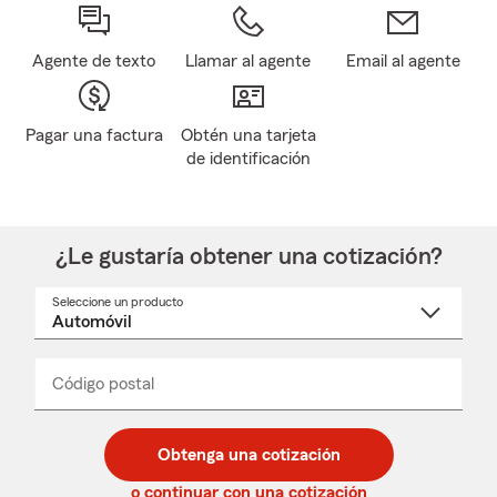
Agente de texto
Llamar al agente
Email al agente
Pagar una factura
Obtén una tarjeta
de identificación
¿Le gustaría obtener una cotización?
Seleccione un producto
Seleccione
un
nombre
de
producto
del
Código postal
Ingresa
Ingresa
_____
menú
un
un
desplegable
código
código
postal
postal
Obtenga una cotización
de
de
5
5
o continuar con una cotización