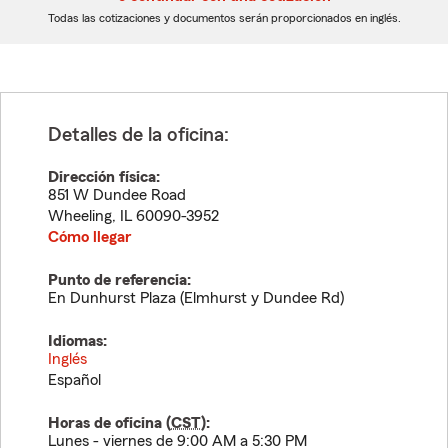
dígitos
dígitos
Todas las cotizaciones y documentos serán proporcionados en inglés.
Detalles de la oficina:
Dirección física:
851 W Dundee Road
Wheeling
,
IL
60090-3952
Cómo llegar
Punto de referencia:
En Dunhurst Plaza (Elmhurst y Dundee Rd)
Idiomas:
Inglés
Español
Horas de oficina (
CST
):
Lunes - viernes de 9:00 AM a 5:30 PM